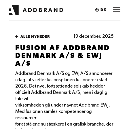
DK
19 december, 2025
ALLE NYHEDER
FUSION AF ADDBRAND
DENMARK A/S & EWJ
A/S
Addbrand Denmark A/S og EWJ A/S annoncerer
i dag, at vi efter fusionsplanen fusionerer i start
2026. Det nye, fortsættende selskab hedder
officielt Addbrand Denmark A/S, men i daglig
tale vil
virksomheden gå under navnet Addbrand EWJ.
Med fusionen samles kompetencer og
ressourcer
for at stå endnu stærkere i en grafisk branche, der