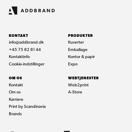
KONTAKT
PRODUKTER
info@addbrand.dk
Kuverter
+45 75 82 81 44
Emballage
Kontaktinfo
Kontor & papir
Cookie-indstillinger
Expo
OM OS
WEBTJENESTER
Kontakt
Web2print
Om os
A-Store
Karriere
Print by Scandinavia
Brands