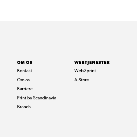
OM OS
WEBTJENESTER
Kontakt
Web2print
Om os
A-Store
Karriere
Print by Scandinavia
Brands