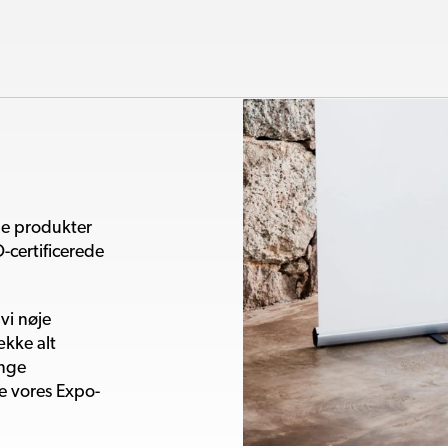
lle produkter
-certificerede
vi nøje
ække alt
ange
e vores Expo-