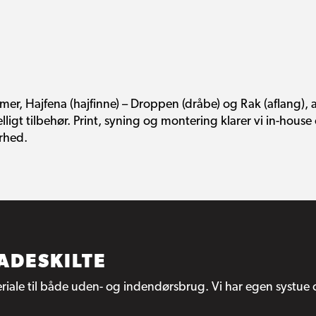
ormer, Hajfena (hajfinne) – Droppen (dråbe) og Rak (aflang), a
elligt tilbehør. Print, syning og montering klarer vi in-hous
rhed.
ADESKILTE
teriale til både uden- og indendørsbrug. Vi har egen systue